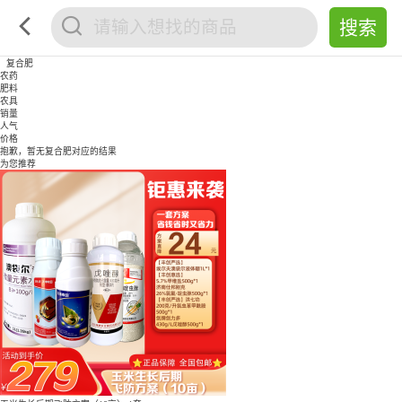
复合肥
农药
肥料
农具
销量
人气
价格
抱歉，暂无
复合肥
对应的结果
为您推荐