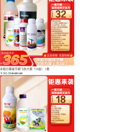
水稻分蘖拔节期飞防方案（10亩） 1套
￥
365.00
￥397.00