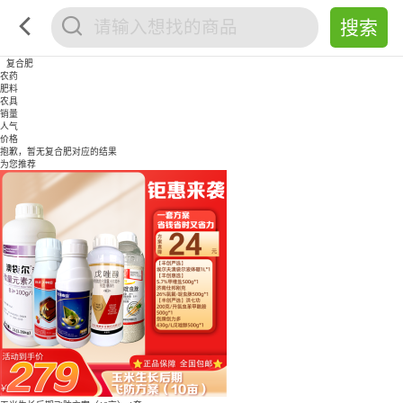
复合肥
农药
肥料
农具
销量
人气
价格
抱歉，暂无
复合肥
对应的结果
为您推荐