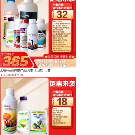
水稻分蘖拔节期飞防方案（10亩） 1套
￥
365.00
￥397.00