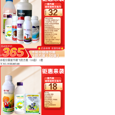
水稻分蘖拔节期飞防方案（10亩） 1套
￥
365.00
￥397.00