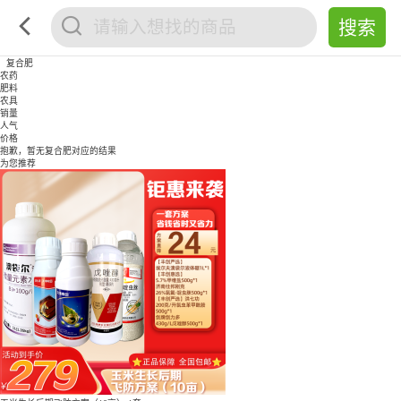
复合肥
农药
肥料
农具
销量
人气
价格
抱歉，暂无
复合肥
对应的结果
为您推荐