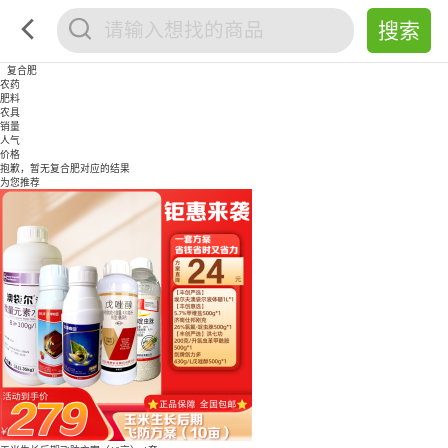
复合肥
农药
肥料
农具
销量
人气
价格
抱歉，暂无
复合肥
对应的结果
为您推荐