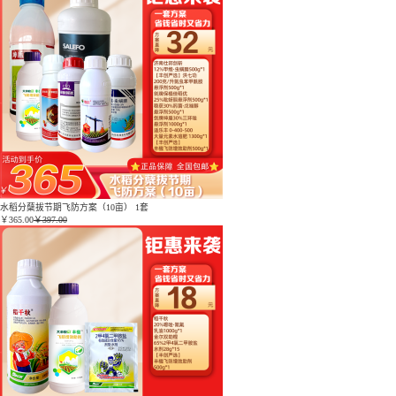
水稻分蘖拔节期飞防方案（10亩） 1套
￥
365.00
￥397.00