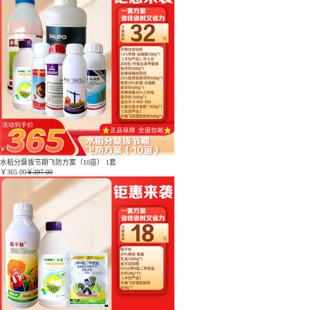
水稻分蘖拔节期飞防方案（10亩） 1套
￥
365.00
￥397.00