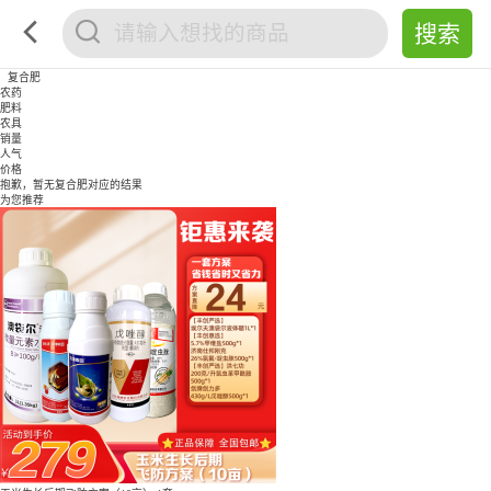
复合肥
农药
肥料
农具
销量
人气
价格
抱歉，暂无
复合肥
对应的结果
为您推荐