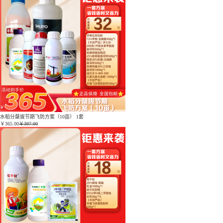
水稻分蘖拔节期飞防方案（10亩） 1套
￥
365.00
￥397.00