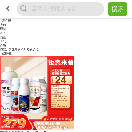
复合肥
农药
肥料
农具
销量
人气
价格
抱歉，暂无
复合肥
对应的结果
为您推荐