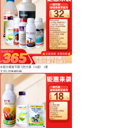
水稻分蘖拔节期飞防方案（10亩） 1套
￥
365.00
￥397.00