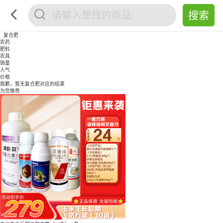
复合肥
农药
肥料
农具
销量
人气
价格
抱歉，暂无
复合肥
对应的结果
为您推荐