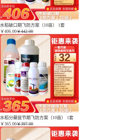
水稻破口期飞防方案（10亩） 1套
￥
406.00
￥442.00
水稻分蘖拔节期飞防方案（10亩） 1套
￥
365.00
￥397.00