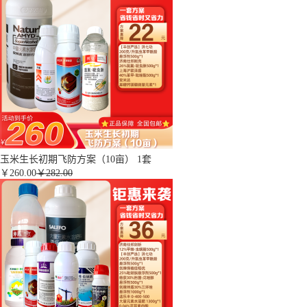
玉米生长初期飞防方案（10亩） 1套
￥
260.00
￥282.00