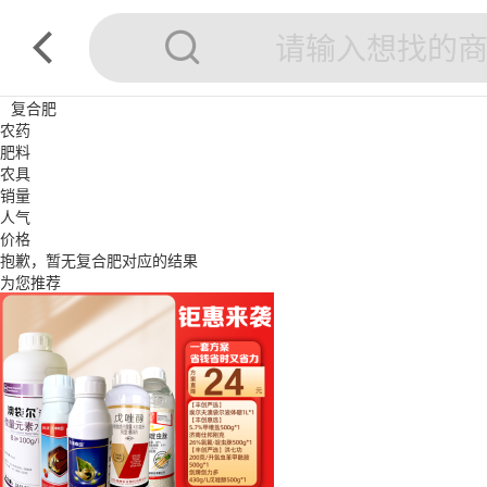
复合肥
农药
肥料
农具
销量
人气
价格
抱歉，暂无
复合肥
对应的结果
为您推荐