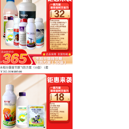
水稻分蘖拔节期飞防方案（10亩） 1套
￥
365.00
￥397.00