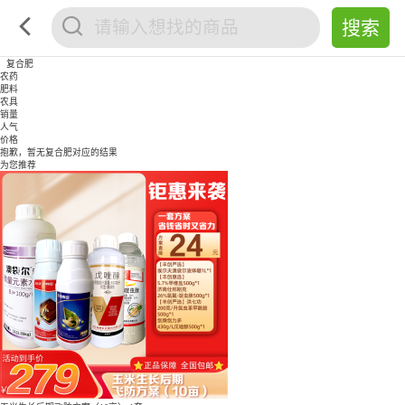
复合肥
农药
肥料
农具
销量
人气
价格
抱歉，暂无
复合肥
对应的结果
为您推荐