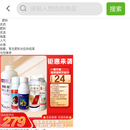
肥料
农药
肥料
农具
销量
人气
价格
抱歉，暂无
肥料
对应的结果
为您推荐