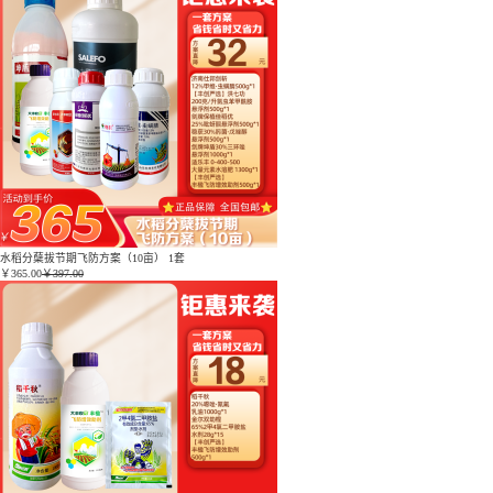
水稻分蘖拔节期飞防方案（10亩） 1套
￥
365.00
￥397.00