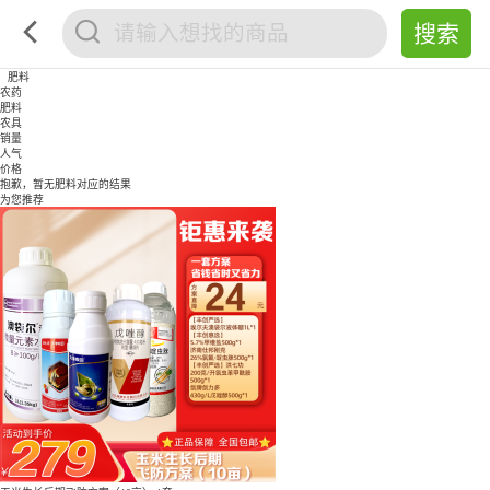
肥料
农药
肥料
农具
销量
人气
价格
抱歉，暂无
肥料
对应的结果
为您推荐