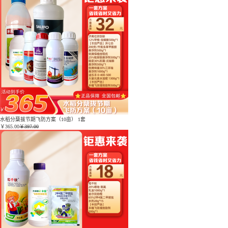
水稻分蘖拔节期飞防方案（10亩） 1套
￥
365.00
￥397.00