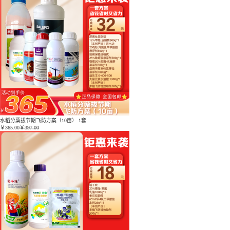
水稻分蘖拔节期飞防方案（10亩） 1套
￥
365.00
￥397.00