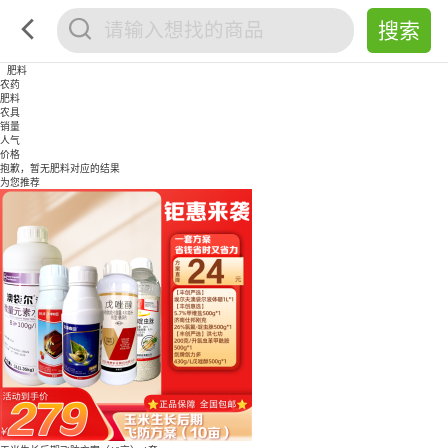
肥料
农药
肥料
农具
销量
人气
价格
抱歉，暂无
肥料
对应的结果
为您推荐