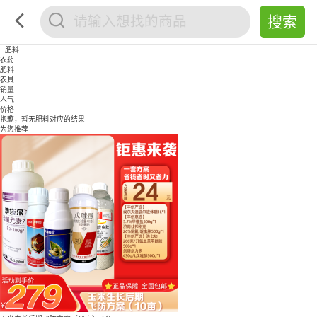
肥料
农药
肥料
农具
销量
人气
价格
抱歉，暂无
肥料
对应的结果
为您推荐