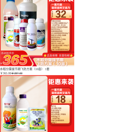
水稻分蘖拔节期飞防方案（10亩） 1套
￥
365.00
￥397.00