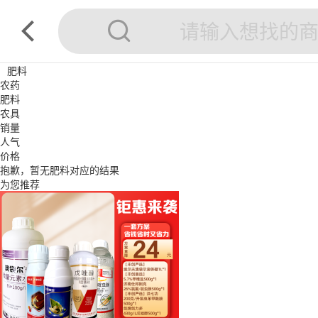
肥料
农药
肥料
农具
销量
人气
价格
抱歉，暂无
肥料
对应的结果
为您推荐