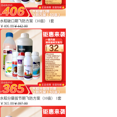
水稻破口期飞防方案（10亩） 1套
￥
406.00
￥442.00
水稻分蘖拔节期飞防方案（10亩） 1套
￥
365.00
￥397.00