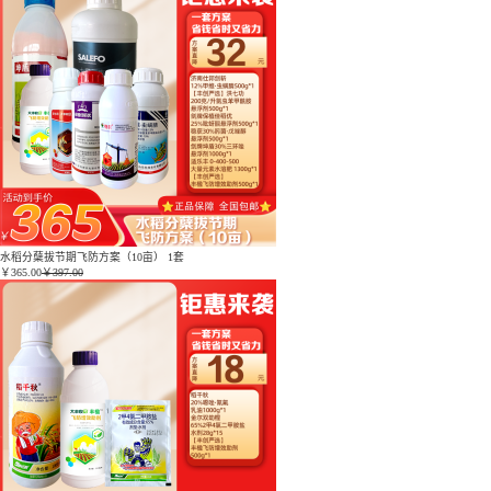
水稻分蘖拔节期飞防方案（10亩） 1套
￥
365.00
￥397.00