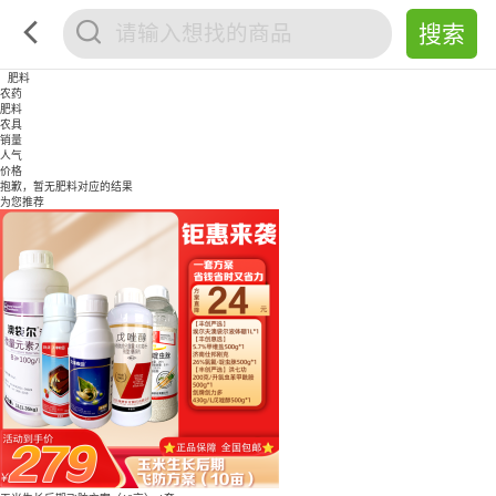
肥料
农药
肥料
农具
销量
人气
价格
抱歉，暂无
肥料
对应的结果
为您推荐