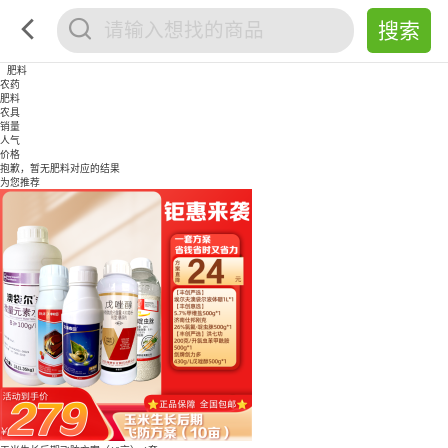
肥料
农药
肥料
农具
销量
人气
价格
抱歉，暂无
肥料
对应的结果
为您推荐