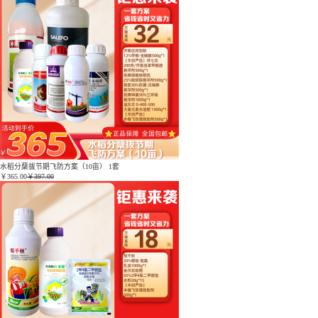
水稻分蘖拔节期飞防方案（10亩） 1套
￥
365.00
￥397.00