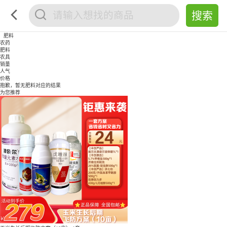
肥料
农药
肥料
农具
销量
人气
价格
抱歉，暂无
肥料
对应的结果
为您推荐