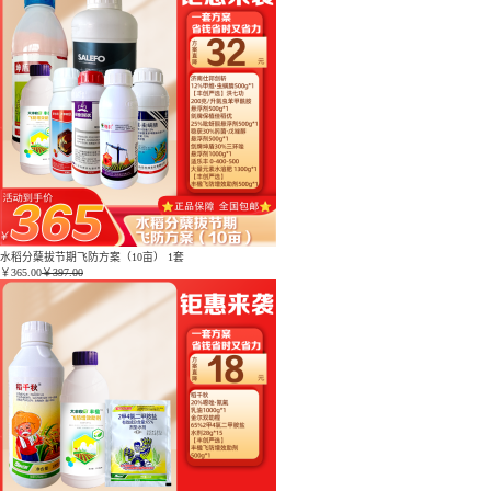
水稻分蘖拔节期飞防方案（10亩） 1套
￥
365.00
￥397.00