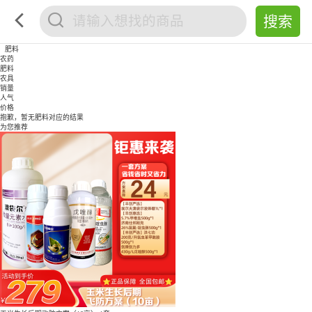
肥料
农药
肥料
农具
销量
人气
价格
抱歉，暂无
肥料
对应的结果
为您推荐