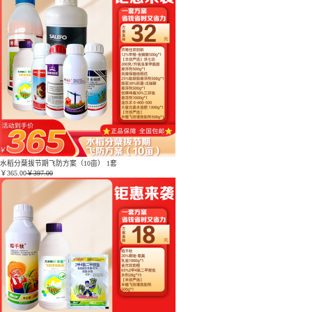
水稻分蘖拔节期飞防方案（10亩） 1套
￥
365.00
￥397.00