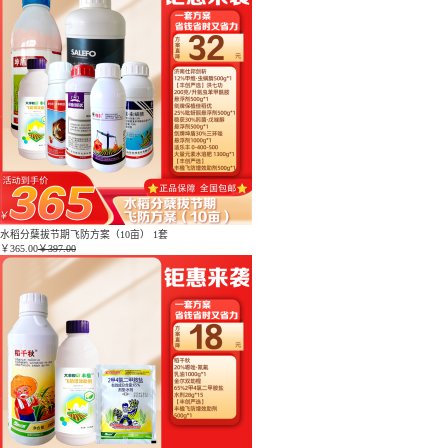
水稻分蘖拔节期飞防方案（10亩） 1套
￥
365.00
￥397.00