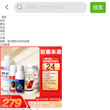
肥料
农药
肥料
农具
销量
人气
价格
抱歉，暂无
肥料
对应的结果
为您推荐