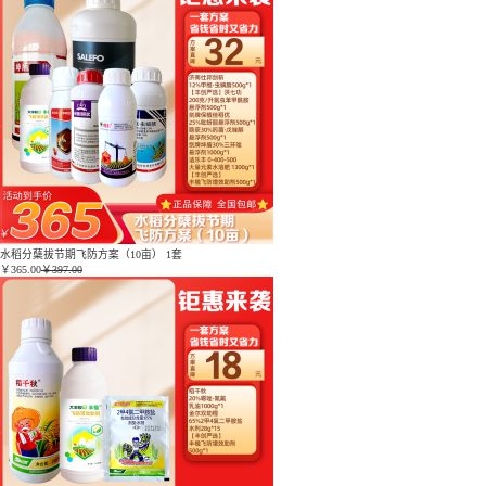
水稻分蘖拔节期飞防方案（10亩） 1套
￥
365.00
￥397.00