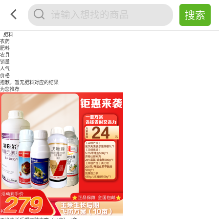
肥料
农药
肥料
农具
销量
人气
价格
抱歉，暂无
肥料
对应的结果
为您推荐