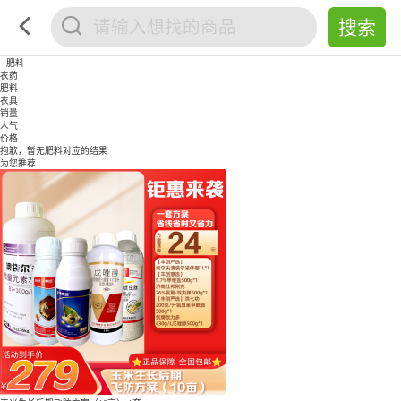
肥料
农药
肥料
农具
销量
人气
价格
抱歉，暂无
肥料
对应的结果
为您推荐