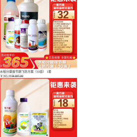
水稻分蘖拔节期飞防方案（10亩） 1套
￥
365.00
￥397.00