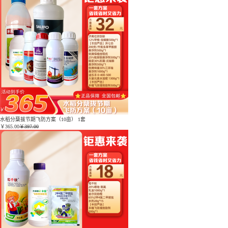
水稻分蘖拔节期飞防方案（10亩） 1套
￥
365.00
￥397.00