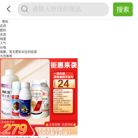
肥料
农药
肥料
农具
销量
人气
价格
抱歉，暂无
肥料
对应的结果
为您推荐