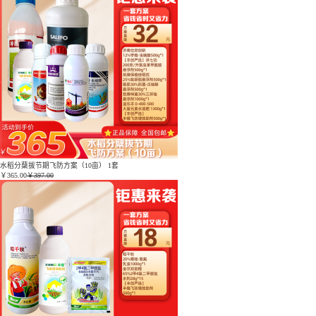
水稻分蘖拔节期飞防方案（10亩） 1套
￥
365.00
￥397.00