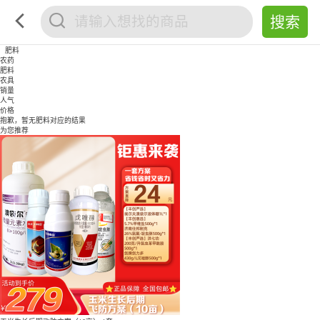
肥料
农药
肥料
农具
销量
人气
价格
抱歉，暂无
肥料
对应的结果
为您推荐