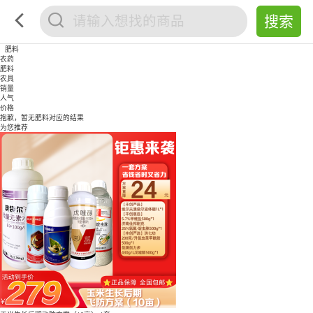
肥料
农药
肥料
农具
销量
人气
价格
抱歉，暂无
肥料
对应的结果
为您推荐