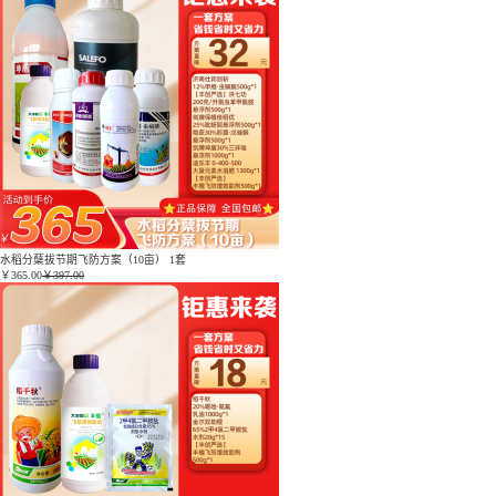
水稻分蘖拔节期飞防方案（10亩） 1套
￥
365.00
￥397.00