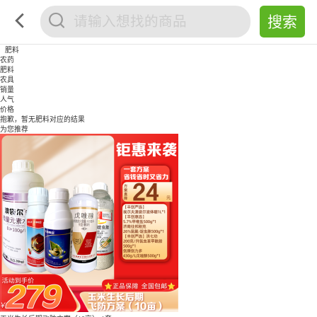
肥料
农药
肥料
农具
销量
人气
价格
抱歉，暂无
肥料
对应的结果
为您推荐