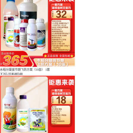
水稻分蘖拔节期飞防方案（10亩） 1套
￥
365.00
￥397.00