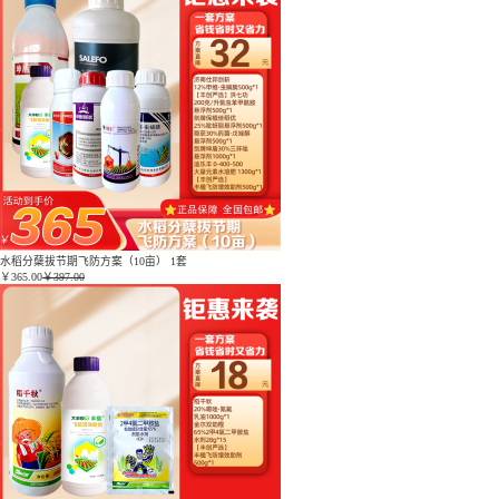
水稻分蘖拔节期飞防方案（10亩） 1套
￥
365.00
￥397.00