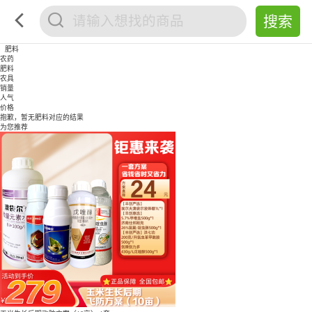
肥料
农药
肥料
农具
销量
人气
价格
抱歉，暂无
肥料
对应的结果
为您推荐